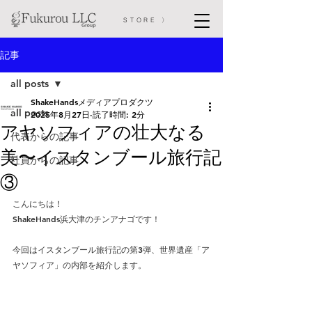
STORE 〉
記事
all posts
ShakeHandsメディアプロダクツ
all posts
2025年8月27日
読了時間: 2分
アヤソフィアの壮大なる
代表からの記事
美〜イスタンブール旅行記
社員からの記事
③
こんにちは！
ShakeHands浜大津のチンアナゴです！
今回はイスタンブール旅行記の第3弾、世界遺産「ア
ヤソフィア」の内部を紹介します。