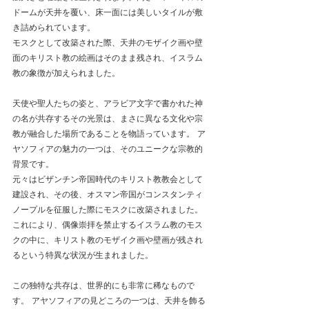
ドームが天井を覆い、床一面には美しいタイルが敷
き詰められています。
モスクとして改築された際、天井のモザイク画や壁
面のキリスト教の絵画はそのまま残され、イスラム
教の象徴が加えられました。
天使や聖人たちの姿と、アラビア文字で書かれた神
の名が共存するその光景は、まさに異なる文化や宗
教が融合した場所であることを物語っています。 ア
ヤソフィアの魅力の一つは、そのユニークな宗教的
背景です。
元々はビザンチン帝国時代のキリスト教教会として
建設され、その後、オスマン帝国がコンスタンティ
ノープルを征服した際にモスクに改築されました。
これにより、偶像崇拝を禁止するイスラム教のモス
クの中に、キリスト教のモザイク画や壁画が残され
るという特異な状況が生まれました。
この独特な共存は、世界的にも非常に稀なもので
す。 アヤソフィアの見どころの一つは、天井を飾る