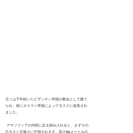
元々は千年続いたビザンチン帝国の教会として建て
られ、後にオスマン帝国によってモスクに改装され
ました。
 アヤソフィアの内部に足を踏み入れると、まずその
広大さと荘厳さに圧倒されます。高さ56メートルの