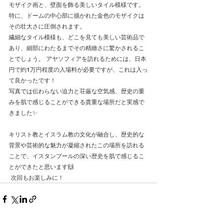
モザイク画と、壁面を飾る美しいタイル模様です。
特に、ドームの中心部に描かれた金色のモザイクは
その壮大さに圧倒されます。
繊細なタイル模様も、どこを見ても美しい芸術品で
あり、細部にわたるまでその精緻さに驚かされるこ
とでしょう。 アヤソフィアを訪れるためには、日本
円で約1万円程度の入場料が必要ですが、これは入っ
て良かったです！
写真では伝わらない迫力と荘厳な空気感、歴史の重
みを肌で感じることができる貴重な場所だと実感で
きました✨
キリスト教とイスラム教の文化が融合し、歴史的な
背景や芸術的な魅力が凝縮されたこの場所を訪れる
ことで、イスタンブールの深い歴史を肌で感じるこ
とができたと思います🙌
 次回もお楽しみに！