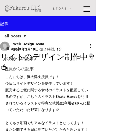
STORE 〉
記事
all posts
Web Design Team
all posts
2024年3月19日
読了時間: 1分
サイトのデザイン制作中🥦
代表からの記事
🍅
社員からの記事
こんにちは、浜大津支援員です！
今日はサイトデザインを制作しています！
販売するご飯に関する食材のイラストを配置してい
るのですが、こちらのイラストShake Handsを利用
されているイラストが得意な就労生(利用者)さんに描
いていただいた野菜になります🎉
とても水彩画でリアルなイラストとなってます！
また公開できる日に見ていただけたらと思います！