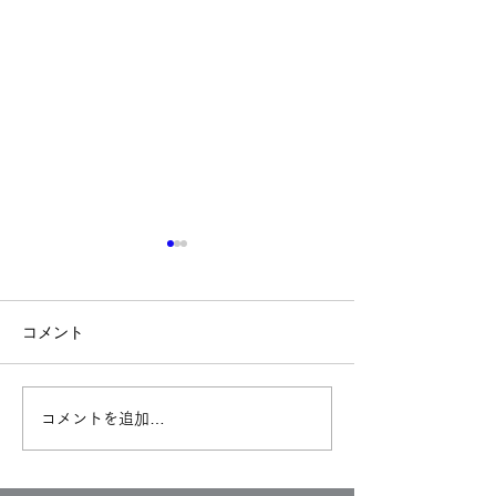
コメント
入り口のところ
台風！気圧！体
コメントを追加…