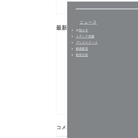
ニュース
最新記事
​
お知らせ
​​メディア実績
プレスリリース
​動画配信
経営日誌​
コメント