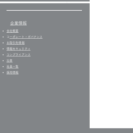
！気圧！体調！
企業情報
会社概要
​
コーポレート・ガバナンス
お取引先情報
​情報セキュリティ
コンプライアンス
沿革
社員一覧
​
採用情報