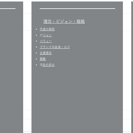
​理念・ビジョン・戦略
代表の挨拶
​
ビジョン
バリュー
​ブランドの由来・ロゴ
企業理念
戦略
​
当社の歩み