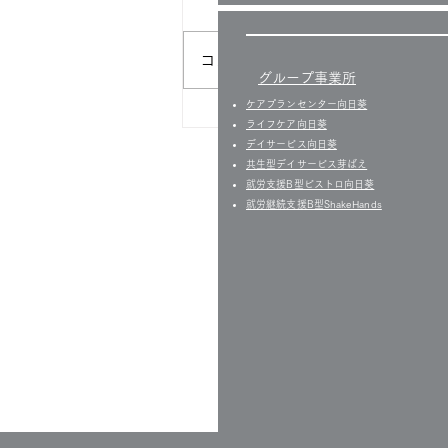
コメントを追加…
グループ事業所
ケアプランセンター向日葵
＼コーヒータイムに節約改革
ライフケア向日葵
／
デイサービス向日葵
共生型デイサービス芽ばえ
就労支援B型ビストロ向日葵
就労継続支援B型ShakeHands