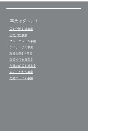
事業セグメント
すべて表示
​・
居宅介護支援事業​
・
訪問介護事業
・
グループホーム事業
​・
デイサービス事業
・
就労支援B型事業
・
就労移行支援事業
・
多機能就労支援事業
・
メディア制作事業
・
配食サービス事業