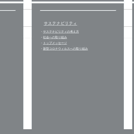
入り口のところ
台風
サステナビリティ
・
サステナビリティの考え方
・
社会への取り組み
・
トップメッセージ
​・
新型コロナウィルスへの取り組み