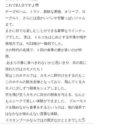
これで2人分ですよ😳
チーズやハム、トマト、新鮮な果物、オリーブ、ヨ
ーグルト、さらには温かいパンや甘酸っぱいジャム
まで。
まさに目でも楽しむことができる豪華なラインナッ
プでした。 実は、トルコをはじめとする中東や地中
海地方では、1日2食が一般的でした。
その時代の名残で、１回の食事の量が多いのが特
徴。
 あまりの量に食べきれないかと思いきや、目の前に
現れたのはカモメたち！
実はこのホテルでは、カモメに餌付けをするのもこ
このホテルの観光名物となっており、飛んでくるカ
モメに少しずつ朝食をシェアしました。
空を飛び交うカモメに自分の朝食を与える、なんと
もユニークで楽しい体験ができました。 ブルーモス
クを眺めながら食事をするというのは、他の場所で
はなかなか味わえない貴重な体験。
イスタンブールならではの贅沢なひとときでした🖐️