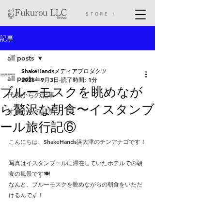
STORE 〉
記事
all posts
ShakeHandsメディアプロダクツ
all posts
2025年9月3日
読了時間: 1分
ブルーモスクを眺めなが
代表からの記事
ら贅沢な朝食〜イスタンブ
社員からの記事
ール旅行記⑥
こんにちは、ShakeHands浜大津のチンアナゴです！
写真はイスタンブールに滞在していたホテルでの朝
食の風景です🍽️
なんと、ブルーモスクを眺めながらの朝食をいただ
けるんです！