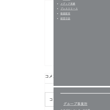
​​メディア実績
プレスリリース
​動画配信
経営日誌​
コメント
コメントを追加…
グループ事業所