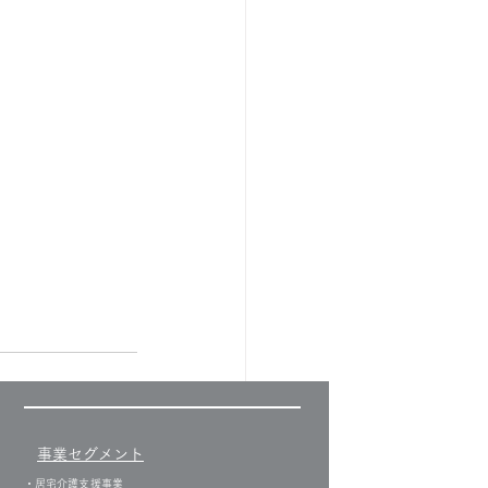
事業セグメント
すべて表示
​・
居宅介護支援事業​