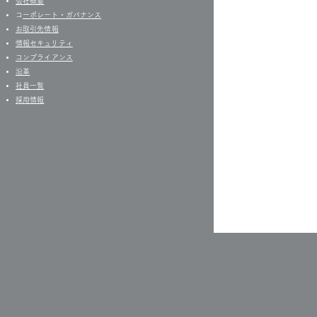
会社概要
​
コーポレート・ガバナンス
お取引先情報
​情報セキュリティ
コンプライアンス
沿革
社員一覧
​
採用情報