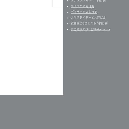
ケアプランセンター向日葵
＼コーヒータイムに節約改革
ライフケア向日葵
／
デイサービス向日葵
共生型デイサービス芽ばえ
就労支援B型ビストロ向日葵
就労継続支援B型ShakeHands