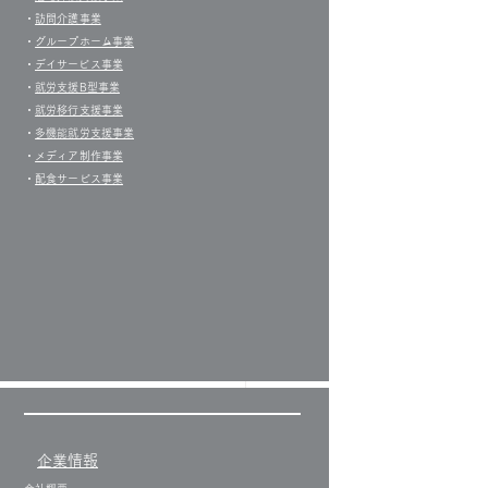
・
訪問介護事業
・
グループホーム事業
​・
デイサービス事業
・
就労支援B型事業
・
就労移行支援事業
・
多機能就労支援事業
・
メディア制作事業
・
配食サービス事業
！気圧！体調！
企業情報