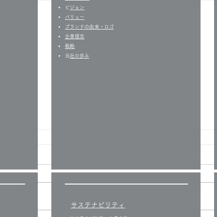
​
ビジョン
バリュー
​ブランドの由来・ロゴ
企業理念
戦略
​
当社の歩み
入り口のところ
台風
サステナビリティ