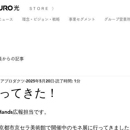
STORE 〉
ニュース
理念・ビジョン・戦略
事業セグメント
グループ営業
員からの記事
ディアプロダクツ
2025年5月20日
読了時間: 1分
ってきた！
Hands広報担当です。
京都市京セラ美術館で開催中のモネ展に行ってきました