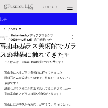
STORE 〉
記事
all posts
ShakeHandsメディアプロダクツ
all posts
2025年12月12日
読了時間: 1分
富山市ガラス美術館でガラ
代表からの記事
スの世界に触れてきた✨️
社員からの記事
こんばんは、ShakeHands杉並のマル🌍です！
富山市にあるガラス美術館に行ってきました
隈研吾さんが設計した建物で、外観も中身もすごく
素敵です！
繊細なガラス細工が間近で見れて迫力満点でした👀 
実は富山市とガラスは深い関係があります！
富山は江戸時代から薬売りが有名で、それに合わせ