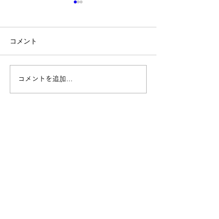
コメント
Shake Handsが制作に携
嬉しい一言をい
コメントを追加…
わった、法務省の広報用
した☺️
アニメーション動画が公
開されました！
Follow Us
ニュース
​理念・ビジョン・戦略
​
お知らせ
代表の挨拶
​​メディア実績
​
ビジョン
プレスリリース
バリュー
​動画配信
​ブランドの由来・ロゴ
経営日誌​
企業理念
戦略
​
当社の歩み
事業セグメント
​・
居宅介護支援事業​
グループ事業所