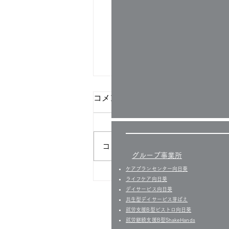
コメント
コメントを追加…
グループ事業所
ケアプランセンター向日葵
『超かぐや姫！』グッズに、
ライフケア向日葵
利用者さん担当の第二原画カ
デイサービス向日葵
ットが採用されました！
共生型デイサービス芽ばえ
就労支援B型ビストロ向日葵
就労継続支援B型ShakeHands