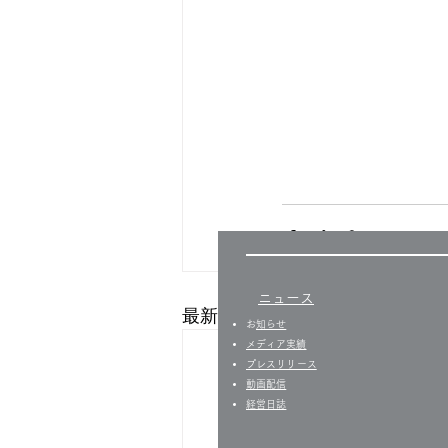
ニュース
最新記事
​
お知らせ
​​メディア実績
プレスリリース
​動画配信
経営日誌​