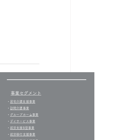
事業セグメント
すべて表示
​・
居宅介護支援事業​
・
訪問介護事業
・
グループホーム事業
​・
デイサービス事業
・
就労支援B型事業
・
就労移行支援事業