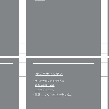
サステナビリティ
・
サステナビリティの考え方
Shake Handsが制作に携わっ
嬉し
・
社会への取り組み
た、法務省の広報用アニメー
☺️
・
トップメッセージ
​・
新型コロナウィルスへの取り組み
ション動画が公開されまし
た！