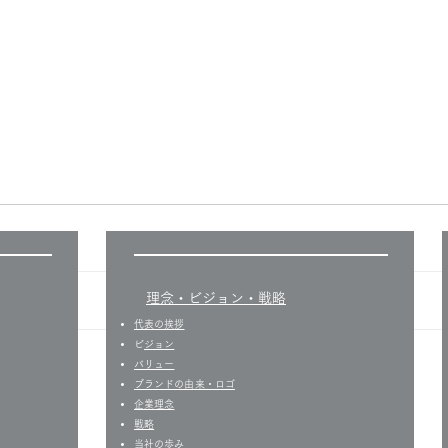
​理念・ビジョン・戦略
代表の挨拶
​
ビジョン
バリュー
​ブランドの由来・ロゴ
企業理念
戦略
​
当社の歩み