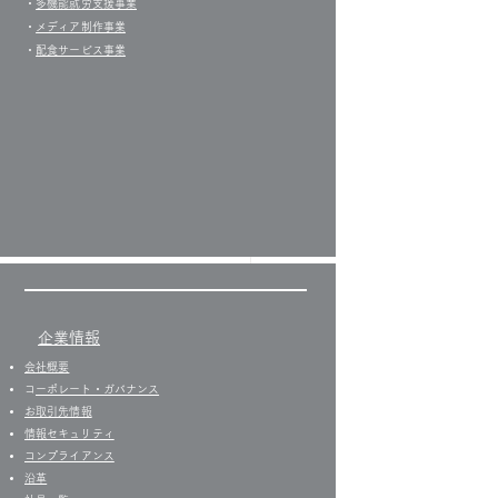
・
多機能就労支援事業
・
メディア制作事業
・
配食サービス事業
企業情報
会社概要
い一言をいただきました
​
コーポレート・ガバナンス
お取引先情報
​情報セキュリティ
コンプライアンス
沿革