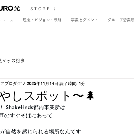
STORE 〉
ニュース
理念・ビジョン・戦略
事業セグメント
グループ営業
員からの記事
ディアプロダクツ
2025年11月14日
読了時間: 1分
やしスポット〜🌲
ShakeHnds都内事業所は
⛩️のすぐそばにあって
すが自然を感じられる場所なんです 