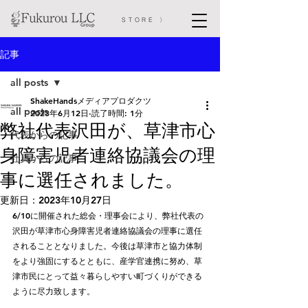
STORE 〉
記事
all posts
ShakeHandsメディアプロダクツ
all posts
2023年6月12日
読了時間: 1分
弊社代表沢田が、草津市心
代表からの記事
身障害児者連絡協議会の理
社員からの記事
事に選任されました。
更新日：
2023年10月27日
6/10に開催された総会・理事会により、弊社代表の
沢田が草津市心身障害児者連絡協議会の理事に選任
されることとなりました。今後は草津市と協力体制
をより強固にするとともに、産学官連携に努め、草
津市民にとって益々暮らしやすい町づくりができる
ように尽力致します。