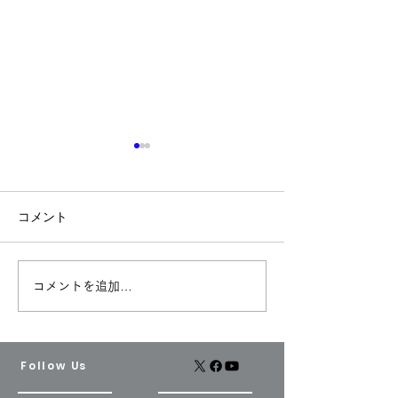
コメント
入り口のところ
台風！気圧！体
コメントを追加…
Follow Us