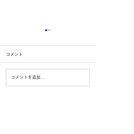
コメント
Shake Handsが制作に携
嬉しい一言をい
コメントを追加…
わった、法務省の広報用
した☺️
アニメーション動画が公
開されました！
Follow Us
ニュース
​理念・ビジョン・戦略
​
お知らせ
代表の挨拶
​​メディア実績
​
ビジョン