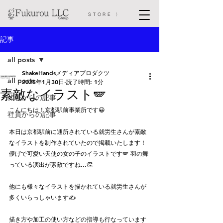
STORE 〉
記事
all posts
ShakeHandsメディアプロダクツ
all posts
2025年1月30日
読了時間: 1分
素敵なイラスト🪽
代表からの記事
こんにちは！京都駅前事業所です😀
社員からの記事
本日は京都駅前に通所されている就労生さんが素敵
なイラストを制作されていたので掲載いたします！
儚げで可愛い天使の女の子のイラストです🪽 羽の舞
っている演出が素敵ですね...👏
他にも様々なイラストを描かれている就労生さんが
多くいらっしゃいます✍️
描き方や加工の使い方などの指導も行なっています