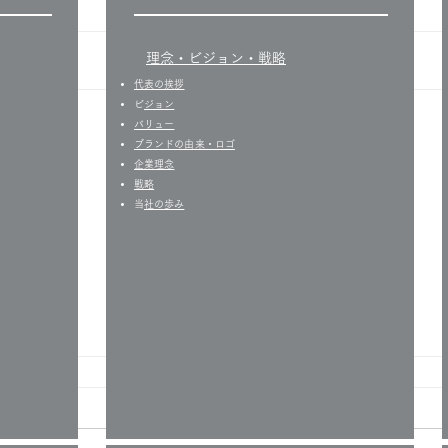
​理念・ビジョン・戦略
代表の挨拶
​
ビジョン
バリュー
​ブランドの由来・ロゴ
企業理念
戦略
​
当社の歩み