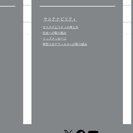
入り口のところ
台風
サステナビリティ
・
サステナビリティの考え方
・
社会への取り組み
・
トップメッセージ
​・
新型コロナウィルスへの取り組み