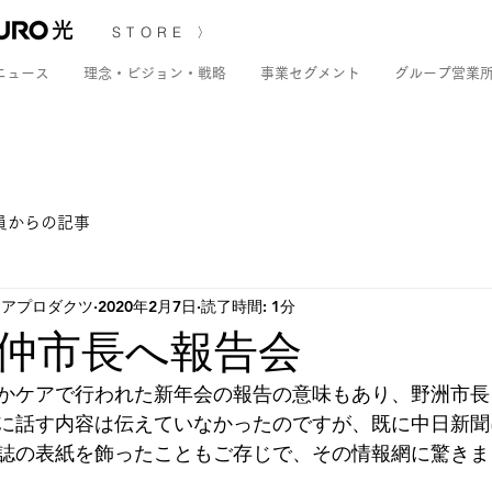
STORE 〉
ニュース
理念・ビジョン・戦略
事業セグメント
グループ営業
員からの記事
ディアプロダクツ
2020年2月7日
読了時間: 1分
仲市長へ報告会
かケアで行われた新年会の報告の意味もあり、野洲市長
に話す内容は伝えていなかったのですが、既に中日新聞
誌の表紙を飾ったこともご存じで、その情報網に驚きま