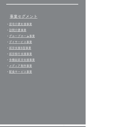
事業セグメント
すべて表示
​・
居宅介護支援事業​
・
訪問介護事業
・
グループホーム事業
​・
デイサービス事業
・
就労支援B型事業
・
就労移行支援事業
・
多機能就労支援事業
・
メディア制作事業
・
配食サービス事業