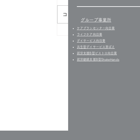
コメントを追加…
グループ事業所
ケアプランセンター向日葵
＼コーヒータイムに節約改革
ライフケア向日葵
／
デイサービス向日葵
共生型デイサービス芽ばえ
就労支援B型ビストロ向日葵
就労継続支援B型ShakeHands