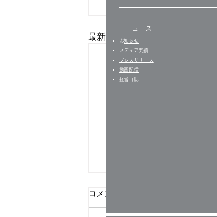
ニュース
最新記事
​
お知らせ
​​メディア実績
プレスリリース
​動画配信
経営日誌​
コメント