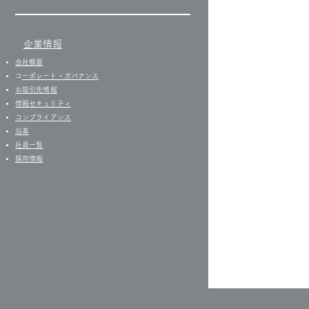
！気圧！体調！
企業情報
会社概要
​
コーポレート・ガバナンス
お取引先情報
​情報セキュリティ
コンプライアンス
沿革
社員一覧
​
採用情報