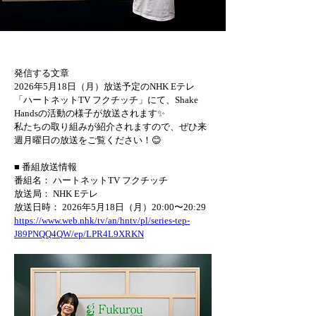
発信する文章
2026年5月18日（月）放送予定のNHK Eテレ
「ハートネットTV フクチッチ」にて、Shake 
Handsの活動の様子が放送されます✨
私たちの取り組みが紹介されますので、ぜひ来
週月曜日の放送をご覧ください！😊
■ 番組放送情報
番組名： ハートネットTV フクチッチ  
放送局： NHK Eテレ  
放送日時： 2026年5月18日（月）20:00〜20:29
https://www.web.nhk/tv/an/hntv/pl/series-tep-
J89PNQQ4QW/ep/LPR4L9XRKN