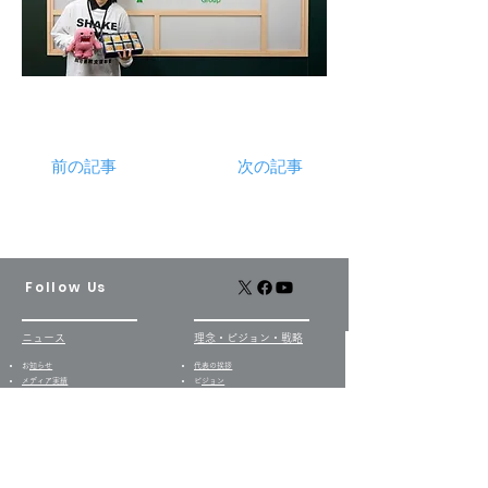
前の記事
次の記事
Follow Us
ニュース
​理念・ビジョン・戦略
​
お知らせ
代表の挨拶
​​メディア実績
​
ビジョン
プレスリリース
バリュー
​動画配信
​ブランドの由来・ロゴ
経営日誌​
企業理念
戦略
​
当社の歩み
事業セグメント