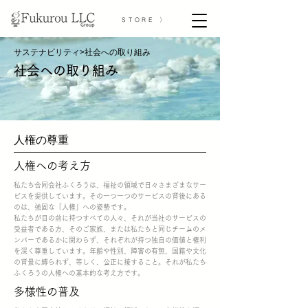
STORE 〉
サステナビリティ
社会への取り組み
>
​社会への取り組み​
​人権の尊重
​人権への考え方
私たち合同会社ふくろうは、福祉の領域で日々さまざまなサー
ビスを提供しています。その一つ一つのサービスの背後にある
のは、強固な「人権」への姿勢です。
私たちが目の前に持つすべての人々、それが当社のサービスの
受益者である方、そのご家族、または私たちと同じチームのメ
ンバーであるかに関わらず、それぞれが持つ独自の価値と権利
を深く尊重しています。年齢や性別、障害の有無、国籍や文化
の背景に縛られず、等しく、公正に接すること。それが私たち
ふくろうの人権への基本的な考え方です。
​多様性の普及