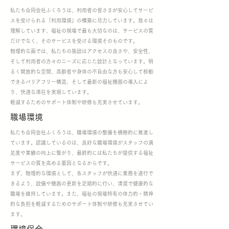
私たち合同会社ふくろうは、利用者の皆さまが安心してサービ
スを受けられる「利用環境」の構築に尽力しています。我々は
理解しています、福祉の現場で最も大切なのは、サービスの質
だけでなく、そのサービスを受ける環境そのものです。
物理的な面では、私たちの施設はアクセスの良さや、安全性、
そして利用者の方々のニーズに応じた設計となっています。明
るく開放的な空間、高齢者や身体の不自由な方も安心して移動
できるバリアフリー構造、そして最新の福祉機器の導入によ
り、快適な滞在を実現しています。
軽減するためのサポート体制や研修も充実させています。
職場環境
私たち合同会社ふくろうは、職場環境の整備を積極的に推進し
ています。認識しているのは、良好な職場環境がスタッフの満
足度や業績の向上に繋がり、最終的には私たちが提供する福祉
サービスの質を高める要因となるからです。
まず、物理的な環境として、各スタッフが快適に業務を遂行で
きるよう、設備や機器の更新を定期的に行い、清潔で健康的な
職場を維持しています。また、福祉の現場特有の体力的・精神
的な負担を軽減するためのサポート体制や研修も充実させてい
ます。