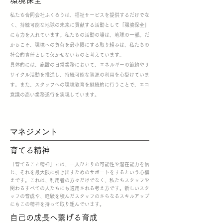
​環境保全
私たち合同会社ふくろうは、福祉サービスを提供するだけでな
く、持続可能な地球の未来に貢献する活動として「環境保全」
にも力を入れています。私たちの活動の場は、地球の一部。だ
からこそ、環境への負荷を最小限にする取り組みは、私たちの
社会的責任として欠かせないものと考えています。
具体的には、施設の日常業務において、エネルギーの節約やリ
サイクル活動を推進し、持続可能な資源の利用を心掛けていま
す。また、スタッフへの環境教育を継続的に行うことで、エコ
意識の高い業務遂行を実現しています。
マネジメント
​育てる精神
「育てること精神」とは、一人ひとりの可能性や潜在能力を信
じ、それを最大限に引き出すためのサポートをするという心構
えです。これは、利用者の方々だけでなく、私たちスタッフや
関わるすべての人たちにも適用される考え方です。新しいスタ
ッフの育成や、経験を積んだスタッフのさらなるスキルアップ
にもこの精神を持って取り組んでいます。
​自己の成長へ繋げる育成