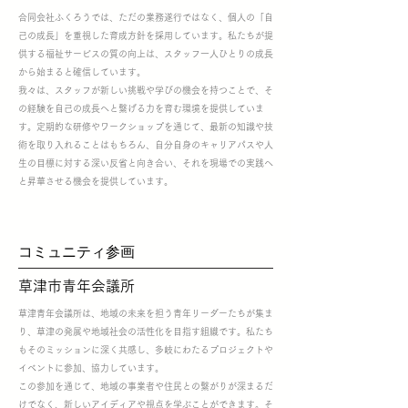
合同会社ふくろうでは、ただの業務遂行ではなく、個人の「自
己の成長」を重視した育成方針を採用しています。私たちが提
供する福祉サービスの質の向上は、スタッフ一人ひとりの成長
から始まると確信しています。
我々は、スタッフが新しい挑戦や学びの機会を持つことで、そ
の経験を自己の成長へと繋げる力を育む環境を提供していま
す。定期的な研修やワークショップを通じて、最新の知識や技
術を取り入れることはもちろん、自分自身のキャリアパスや人
生の目標に対する深い反省と向き合い、それを現場での実践へ
と昇華させる機会を提供しています。
​コミュニティ参画
​草津市青年会議所
草津青年会議所は、地域の未来を担う青年リーダーたちが集ま
り、草津の発展や地域社会の活性化を目指す組織です。私たち
もそのミッションに深く共感し、多岐にわたるプロジェクトや
イベントに参加、協力しています。
この参加を通じて、地域の事業者や住民との繋がりが深まるだ
けでなく、新しいアイディアや視点を学ぶことができます。そ