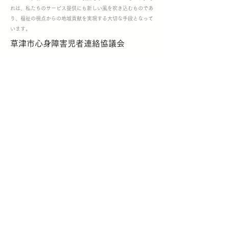
れは、私たちのサービス提供にも新しい風を吹き込むものであ
り、福祉の視点からの地域貢献を実現する大切な手段となって
います。
草津市心身障害児者連絡協議会
当社代表社員は草津市心身障害児者連絡協議会に理事として参
加しております。
この活動を通じて持続可能な福祉のリソースの維持改善、確保
を行うとともに、地域社会に貢献してゆく姿勢で取り組んでお
ります。
​また地域のイベントなども参加しております。
​京都商工会議所
京都商工会議所は、古都京都の伝統と革新をつなぐ中心的な役
割を果たしており、地域の企業や事業者とのネットワーク形成
や、様々なビジネスの機会を提供しています。私たちは、この
ような活動を通じて、地域社会との連携を強化し、更なるサー
ビスの拡大と質の向上を図っています。