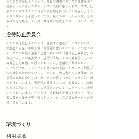
私たち合同会社ふくろうは、福祉の領域において多様性を深く
理解し、それを日々のサービスと活動に取り入れています。社
会の中にはさまざまな背景や価値観を持つ人々が存在し、それ
ぞれが異なる光を放っています。私たちのミッションは、その
多様な光を集め、より良い共同体の形成をサポートすることで
す。
​虐待防止委員会
私たち合同会社ふくろうは、提供する福祉サービスにおいて、
受益者の安全と尊厳を常に最前線に置いています。この考えの
下、私たちが最も重要と位置づけるのが「虐待防止委員会」の
存在です。この委員会は、虐待の予防、その早期発見、そして
再発防止を目指して設立されました。定期的に開催されるミー
ティングでは、スタッフの研修内容の見直しやサービス提供方
法の検討が行われています。さらに、受益者やその家族からの
意見も真摯に受け止め、サービスの質を日々向上させる取り組
みを進めています。透明性を確保するため、委員会の主な活動
内容は公開され、すべての関係者とのコミュニケーションが密
にとられています。私たちは、虐待防止委員会を通じて、受益
者の尊厳と安全を守り続けるとともに、高品質なサービスの提
供に努めています。
環境づくり
利用環境