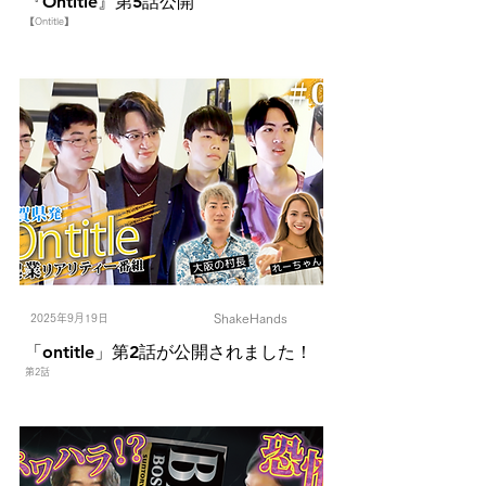
『Ontitle』第5話公開
【Ontitle】
ShakeHands
2025年9月19日
「ontitle」第2話が公開されました！
第2話