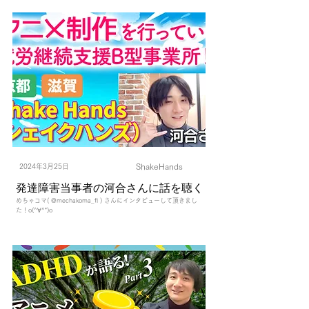
ShakeHands
2024年3月25日
発達障害当事者の河合さんに話を聴く
めちゃコマ( @mechakoma_fl ) さんにインタビューして頂きまし
た！o(^∀^*)o