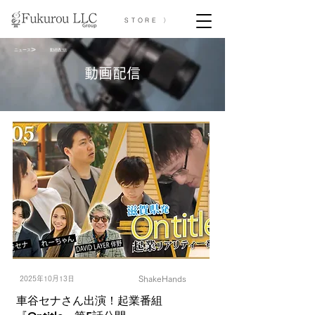
STORE 〉
>
ニュース
動画配信
​動画配信
ShakeHands
2025年10月13日
車谷セナさん出演！起業番組