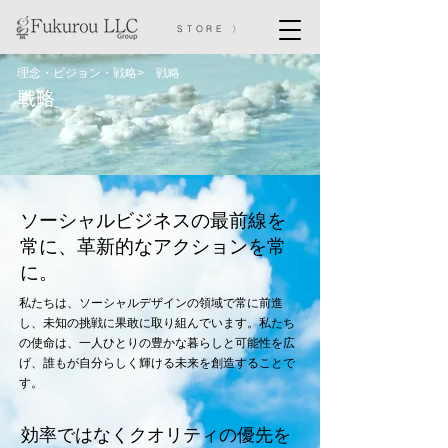
STORE 〉
理念・ビジョン・戦略
戦略
>
戦略
ソーシャルビジネスの最前線を
常に、革新的なアクションを常
に。
私たちは、ソーシャルデザインの領域で常に前進
し、未知の挑戦に果敢に取り組んでいます。私たち
の使命は、一人ひとりの豊かな暮らしと可能性を広
げ、誰もが自分らしく輝ける未来を創造することで
す。
​効率ではなくクオリティの優先を