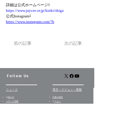
詳細は公式ホームページ⇩
https://www.jaycee.or.jp/kinki/shiga
公式Instagram⇩
https://www.instagram.com/?h
前の記事
次の記事
Follow Us
ニュース
​理念・ビジョン・戦略
​
お知らせ
代表の挨拶
​​メディア実績
​
ビジョン
プレスリリース
バリュー
​動画配信
​ブランドの由来・ロゴ
経営日誌​
企業理念
戦略
​
当社の歩み
事業セグメント
​・
居宅介護支援事業​