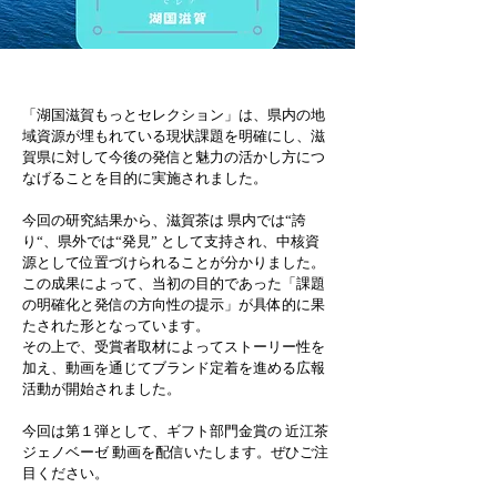
「湖国滋賀もっとセレクション」は、県内の地
域資源が埋もれている現状課題を明確にし、滋
賀県に対して今後の発信と魅力の活かし方につ
なげることを目的に実施されました。
今回の研究結果から、滋賀茶は 県内では“誇
り“、県外では“発見” として支持され、中核資
源として位置づけられることが分かりました。
この成果によって、当初の目的であった「課題
の明確化と発信の方向性の提示」が具体的に果
たされた形となっています。
その上で、受賞者取材によってストーリー性を
加え、動画を通じてブランド定着を進める広報
活動が開始されました。
今回は第１弾として、ギフト部門金賞の 近江茶
ジェノベーゼ 動画を配信いたします。ぜひご注
目ください。