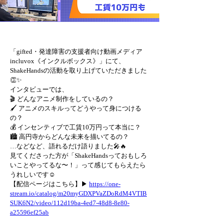
「gifted・発達障害の支援者向け動画メディア 
incluvox《インクルボックス》」にて、
ShakeHandsの活動を取り上げていただきました
👏✨
インタビューでは、
🎬 どんなアニメ制作をしているの？
🖌 アニメのスキルってどうやって身につける
の？
💰 インセンティブで工賃10万円って本当に？
🏙 高円寺からどんな未来を描いてるの？
…などなど、語れるだけ語りました🎤🔥
見てくださった方が「ShakeHandsっておもしろ
いことやってるな〜！」って感じてもらえたら
うれしいです☺️
【配信ページはこちら】▶ 
https://one-
stream.io/catalog/m20myGDXPVaZDoRdM4VTIB
SUK6N2/video/112d19ba-4ed7-48d8-8e80-
a25596ef25ab