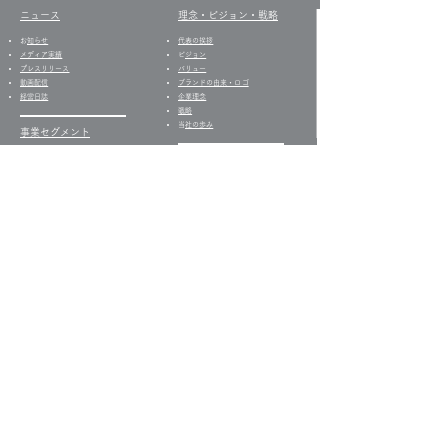
ニュース
​理念・ビジョン・戦略
​
お知らせ
代表の挨拶
​​メディア実績
​
ビジョン
プレスリリース
バリュー
​動画配信
​ブランドの由来・ロゴ
経営日誌​
企業理念
戦略
​
当社の歩み
事業セグメント
​・
居宅介護支援事業​
グループ事業所
・
訪問介護事業
ケアプランセンター向日葵
・
グループホーム事業
ライフケア向日葵
​・
デイサービス事業
デイサービス向日葵
・
就労支援B型事業
共生型デイサービス芽ばえ
・
就労移行支援事業
就労支援B型ビストロ向日
・
多機能就労支援事業
葵
・
メディア制作事業
就労継続支援B型
・
配食サービス事業
ShakeHands
サステナビリティ
企業情報
・
サステナビリティの考え
会社概要
方
​
コーポレート・ガバナンス
・
社会への取り組み
お取引先情報
・
トップメッセージ
​情報セキュリティ
​・
新型コロナウィルスへの
コンプライアンス
取り組み
沿革
社員一覧
​
採用情報