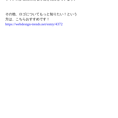
その他、ロゴについてもっと知りたい！という
方は、こちらおすすめです！　
https://webdesign-trends.net/entry/4372
https://matsumoto-
g.co.jp/blog/flow_matsumoto_logo/
https://kyoto-ad-design.com/column/20210401/
前の記事
次の記事
Follow Us