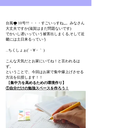
台風🌪️ 10号!!! ・・・すごいっすね,,,。みなさん
大丈夫ですか(滋賀はまだ問題ないです)
でかいし遅いっていう被害出しまくる,そして近
畿には土日来るっていう
...ちくしょぉ(´・∀・｀ )
こんな天気だとお家にいてね！と言われるは
ず。
ということで、今回はお家で集中爆上げさせる
方法を伝授します！！
 【
集中力を高めるための環境作り】
①自分だけの勉強スペースを作ろう！