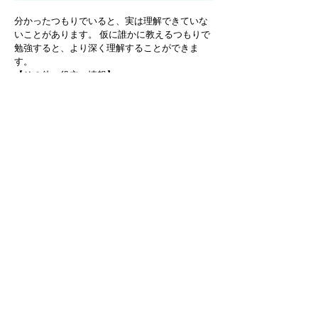
分かったつもりでいると、実は理解できていな
いことがあります。 仮に誰かに教えるつもりで
勉強すると、より深く理解することができま
す。
【その他、役立つ情報】 
①スマホを遠ざける
スマホの通知音が気になって集中できない場合
は、電源を切るか、別の部屋に置いてしまいま
しょう。