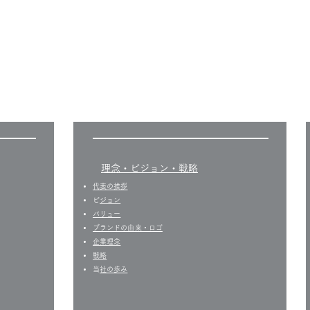
​理念・ビジョン・戦略
代表の挨拶
​
ビジョン
バリュー
​ブランドの由来・ロゴ
企業理念
戦略
​
当社の歩み