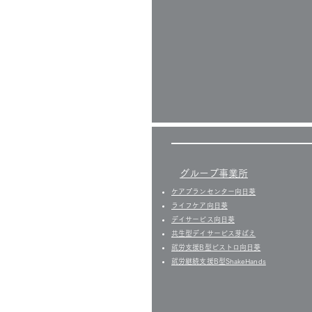
グループ事業所
ケアプランセンター向日葵
ライフケア向日葵
デイサービス向日葵
共生型デイサービス芽ばえ
就労支援B型ビストロ向日葵
就労継続支援B型ShakeHands