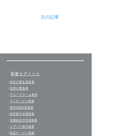
次の記事
事業セグメント
​・
居宅介護支援事業​
・
訪問介護事業
・
グループホーム事業
​・
デイサービス事業
・
就労支援B型事業
・
就労移行支援事業
・
多機能就労支援事業
・
メディア制作事業
・
配食サービス事業