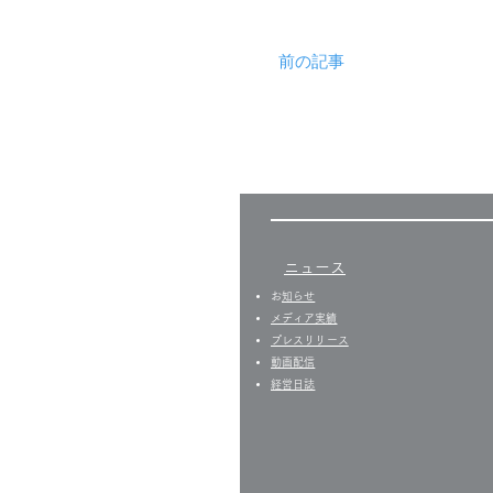
前の記事
ニュース
​
お知らせ
​​メディア実績
プレスリリース
​動画配信
経営日誌​