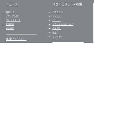
ニュース
​理念・ビジョン・戦略
​
お知らせ
代表の挨拶
​​メディア実績
​
ビジョン
プレスリリース
バリュー
​動画配信
​ブランドの由来・ロゴ
経営日誌​
企業理念
戦略
​
当社の歩み
事業セグメント
​・
居宅介護支援事業​
グループ事業所
・
訪問介護事業
ケアプランセンター向日葵
・
グループホーム事業
ライフケア向日葵
​・
デイサービス事業
デイサービス向日葵
・
就労支援B型事業
共生型デイサービス芽ばえ
・
就労移行支援事業
就労支援B型ビストロ向日
・
多機能就労支援事業
葵
・
メディア制作事業
就労継続支援B型
・
配食サービス事業
ShakeHands
サステナビリティ
企業情報
・
サステナビリティの考え
会社概要
方
​
コーポレート・ガバナンス
・
社会への取り組み
お取引先情報
・
トップメッセージ
​情報セキュリティ
​・
新型コロナウィルスへの
コンプライアンス
取り組み
沿革
社員一覧
​
採用情報