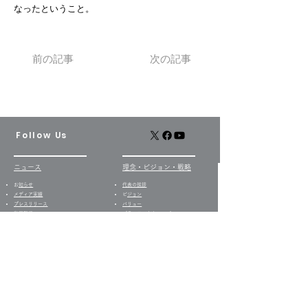
なったということ。
前の記事
次の記事
Follow Us
ニュース
​理念・ビジョン・戦略
​
お知らせ
代表の挨拶
​​メディア実績
​
ビジョン
プレスリリース
バリュー
​動画配信
​ブランドの由来・ロゴ
経営日誌​
企業理念
戦略
​
当社の歩み
事業セグメント
​・
居宅介護支援事業​
グループ事業所
・
訪問介護事業
ケアプランセンター向日葵
・
グループホーム事業
ライフケア向日葵
​・
デイサービス事業
デイサービス向日葵
・
就労支援B型事業