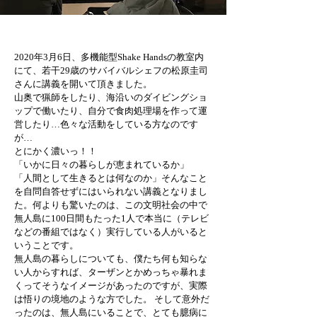
2020年3月6日、多機能型Shake Handsの教室内
にて、若干29歳のサバイバルシェフの松原圭司
さんに講義を開いて頂きました。
山奥で猟師をしたり、海沿いのダイビングショ
ップで働いたり、自分で食肉処理場を作って運
営したり…色々な活動をしている方なのです
が…
とにかく濃いっ！！
「いかに日々の暮らしが恵まれているか」　
「人間として生きるとは何なのか」そんなこと
を自問自答せずにはいられない講義となりまし
た。何よりも驚いたのは、この文明社会の中で
無人島に100日間もたった1人で本当に（テレビ
などの番組ではなく）実行している人がいると
いうことです。
無人島の暮らしについても、僕たち何も知らな
い人からすれば、ターザンとかめっちゃ暴れま
くってそうなイメージがあったのですが、実際
は悟りの境地のような方でした。
そして意外だ
ったのは、無人島にいることで、とても臆病に