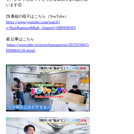
います😊
📺 番組の様子はこちら（YouTube）
https://www.youtube.com/watch?
v=KzpRaanuor8&ab_channel=MBSNEWS
📰 記事はこちら
https://www.mbs.jp/news/kansainews/20250306/G
E00064128.shtml