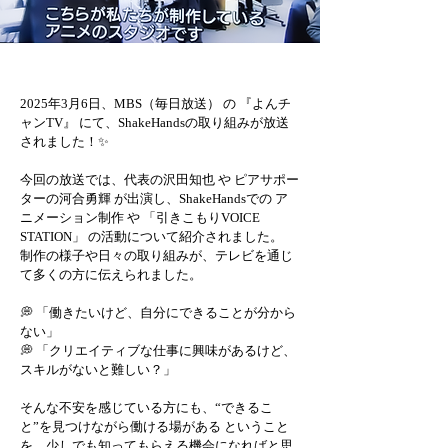
2025年3月6日、MBS（毎日放送） の 『よんチ
ャンTV』 にて、ShakeHandsの取り組みが放送
されました！✨
今回の放送では、代表の沢田知也 や ピアサポー
ターの河合勇輝 が出演し、ShakeHandsでの ア
ニメーション制作 や 「引きこもりVOICE 
STATION」 の活動について紹介されました。
制作の様子や日々の取り組みが、テレビを通じ
て多くの方に伝えられました。
💭 「働きたいけど、自分にできることが分から
ない」
💭 「クリエイティブな仕事に興味があるけど、
スキルがないと難しい？」
そんな不安を感じている方にも、“できるこ
と”を見つけながら働ける場がある ということ
を、少しでも知ってもらえる機会になればと思