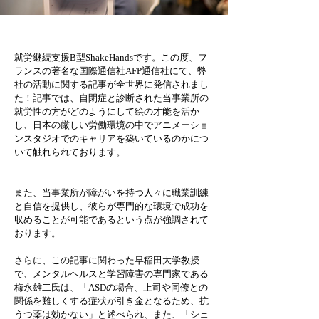
就労継続支援B型ShakeHandsです。この度、フ
ランスの著名な国際通信社AFP通信社にて、弊
社の活動に関する記事が全世界に発信されまし
た！記事では、自閉症と診断された当事業所の
就労性の方がどのようにして絵の才能を活か
し、日本の厳しい労働環境の中でアニメーショ
ンスタジオでのキャリアを築いているのかにつ
いて触れられております。
また、当事業所が障がいを持つ人々に職業訓練
と自信を提供し、彼らが専門的な環境で成功を
収めることが可能であるという点が強調されて
おります。
さらに、この記事に関わった早稲田大学教授
で、メンタルヘルスと学習障害の専門家である
梅永雄二氏は、「ASDの場合、上司や同僚との
関係を難しくする症状が引き金となるため、抗
うつ薬は効かない」と述べられ、また、「シェ