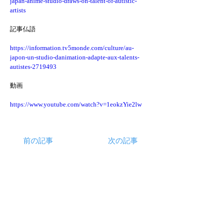
japan-anime-studio-draws-on-talent-of-autistic-
artists
記事仏語
https://information.tv5monde.com/culture/au-
japon-un-studio-danimation-adapte-aux-talents-
autistes-2719493
動画
https://www.youtube.com/watch?v=1eokzYie2lw
前の記事
次の記事
Follow Us
ニュース
​理念・ビジョン・戦略