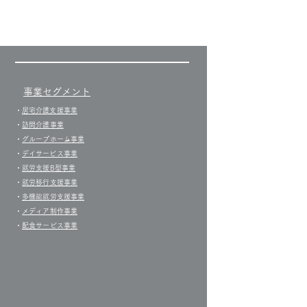
事業セグメント
​・
居宅介護支援事業​
・
訪問介護事業
・
グループホーム事業
​・
デイサービス事業
・
就労支援B型事業
・
就労移行支援事業
・
多機能就労支援事業
・
メディア制作事業
・
配食サービス事業