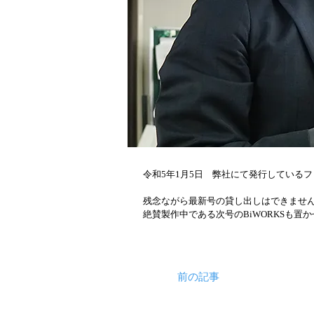
令和5年1月5日　弊社にて発行しているフ
残念ながら最新号の貸し出しはできませ
絶賛製作中である次号のBiWORKSも
前の記事