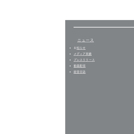
ニュース
​
お知らせ
​​メディア実績
プレスリリース
​動画配信
経営日誌​