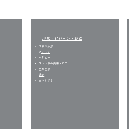
​理念・ビジョン・戦略
代表の挨拶
​
ビジョン
バリュー
​ブランドの由来・ロゴ
企業理念
戦略
​
当社の歩み