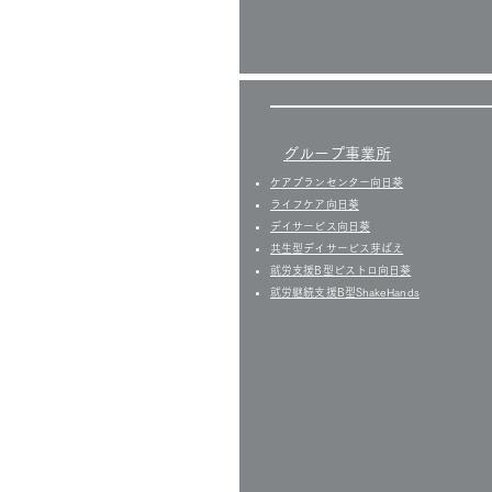
グループ事業所
ケアプランセンター向日葵
ライフケア向日葵
デイサービス向日葵
共生型デイサービス芽ばえ
就労支援B型ビストロ向日葵
就労継続支援B型ShakeHands