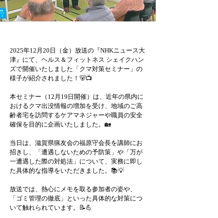
2025年12月20日（金）放送の『NHKニュース大
津』にて、ヘルス＆フィットネス シェイクハン
ズで開催いたしました「クマ対策セミナー」の
様子が紹介されました！🐻📺
本セミナー（12月19日開催）は、近年の県内に
おけるクマ出没情報の増加を受け、地域のご高
齢者宅を訪問するケアマネジャーや職員の安全
確保を目的に企画いたしました。🏡
当日は、滋賀県猟友会の福原守会長を講師にお
招きし、「遭遇しないための予防策」や「万が
一遭遇した際の対処法」について、実務に即し
た具体的な指導をいただきました。📚💡
放送では、熱心にメモを取る参加者の姿や、
「ゴミ管理の徹底」といった具体的な対策につ
いて触れられています。📝💪