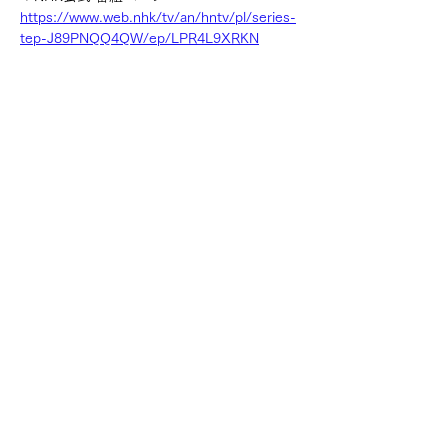
https://www.web.nhk/tv/an/hntv/pl/series-
tep-J89PNQQ4QW/ep/LPR4L9XRKN