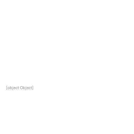
[object Object]
Follow Us
ニュース
​理念・ビジョン・戦略
​
お知らせ
代表の挨拶