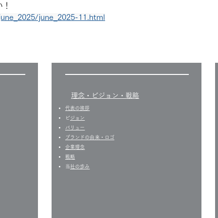
い！
a/june_2025/june_2025-11.html
​理念・ビジョン・戦略
代表の挨拶
​
ビジョン
バリュー
​ブランドの由来・ロゴ
企業理念
戦略
​
当社の歩み