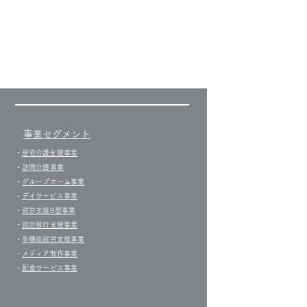
事業セグメント
​・
居宅介護支援事業​
・
訪問介護事業
・
グループホーム事業
​・
デイサービス事業
・
就労支援B型事業
・
就労移行支援事業
・
多機能就労支援事業
・
メディア制作事業
・
配食サービス事業