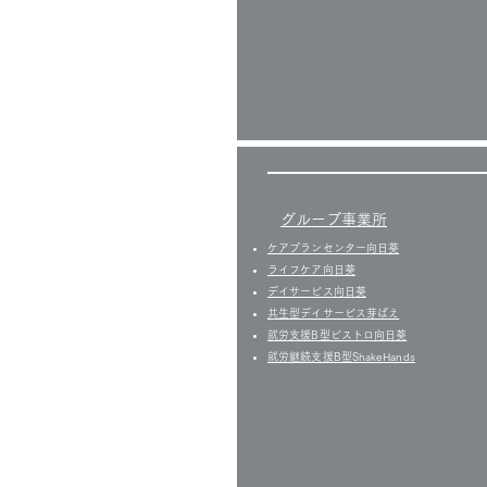
グループ事業所
ケアプランセンター向日葵
ライフケア向日葵
デイサービス向日葵
共生型デイサービス芽ばえ
就労支援B型ビストロ向日葵
就労継続支援B型ShakeHands