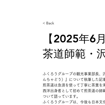
< Back
【2025年
茶道師範・
ふくろうグループの観光事業部長、沢田羽
[object Object]
んちゃどう）』について執筆した記事
煎茶道は急須を使って丁寧に茶葉を淹
西洋出身者として初めて煎茶道の師
ついて語っています。
ふくろうグループは、今後も日本文化