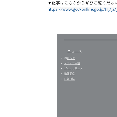
▼記事はこちらからぜひご覧くださ
https://www.gov-online.go.jp/hlj/j
ニュース
​
お知らせ
​​メディア実績
プレスリリース
​動画配信
経営日誌​