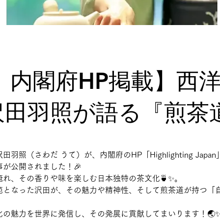
6月 内閣府HP掲載】西
沢田羽照が語る『煎茶
照（さわだ うて）が、内閣府のHP「Highlighting Ja
が公開されました！🎉
れ、その香りや味を楽しむ日本独特の茶文化🍵✨。
範となった沢田が、その魅力や精神性、そして煎茶道が持つ「
の魅力を世界に発信し、その発展に貢献してまいります！🌏