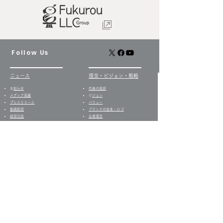
Follow Us
ニュース
​理念・ビジョン・戦略
​
お知らせ
代表の挨拶
​​メディア実績
​
ビジョン
プレスリリース
バリュー
​動画配信
​ブランドの由来・ロゴ
経営日誌​
企業理念
戦略
​
当社の歩み
事業セグメント
​・
居宅介護支援事業​
グループ事業所
・
訪問介護事業
ケアプランセンター向日葵
・
グループホーム事業
ライフケア向日葵
​・
デイサービス事業
デイサービス向日葵
・
就労支援B型事業
共生型デイサービス芽ばえ
・
就労移行支援事業
就労支援B型ビストロ向日
・
多機能就労支援事業
葵
・
メディア制作事業
就労継続支援B型
・
配食サービス事業
ShakeHands