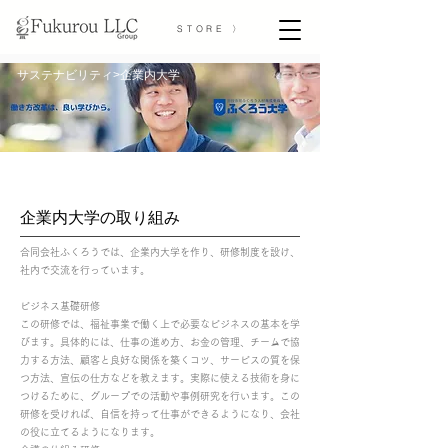
STORE 〉
サステナビリティ
企業内大学
>
企業内大学の取り組み
合同会社ふくろうでは、企業内大学を作り、研修制度を設け、
社内で交流を行っています。
ビジネス基礎研修
この研修では、福祉事業で働く上で必要なビジネスの基本を学
びます。具体的には、仕事の進め方、お金の管理、チームで協
力する方法、顧客と良好な関係を築くコツ、サービスの質を保
つ方法、宣伝の仕方などを教えます。実際に使える技術を身に
つけるために、グループでの活動や事例研究を行います。この
研修を受ければ、自信を持って仕事ができるようになり、会社
の役に立てるようになります。