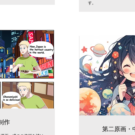
す。
制作
​第二原画