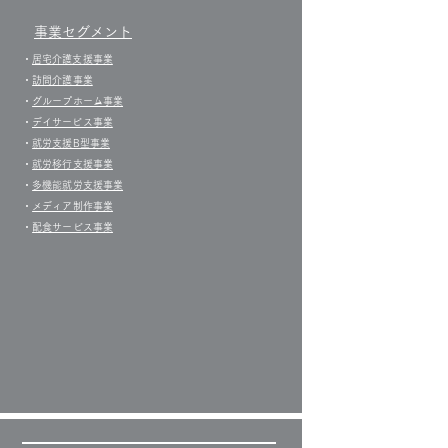
事業セグメント
​・
居宅介護支援事業​
・
訪問介護事業
・
グループホーム事業
​・
デイサービス事業
・
就労支援B型事業
・
就労移行支援事業
・
多機能就労支援事業
・
メディア制作事業
・
配食サービス事業