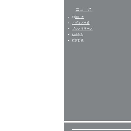
ニュース
​
お知らせ
​​メディア実績
プレスリリース
​動画配信
経営日誌​