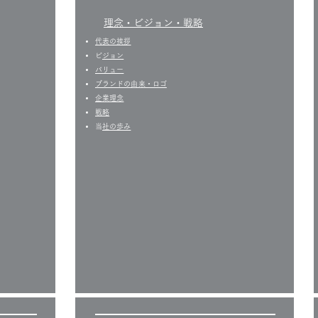
​理念・ビジョン・戦略
代表の挨拶
​
ビジョン
バリュー
​ブランドの由来・ロゴ
企業理念
戦略
​
当社の歩み