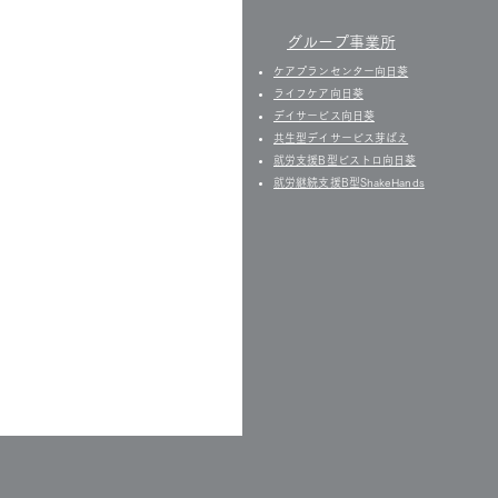
グループ事業所
ケアプランセンター向日葵
ライフケア向日葵
デイサービス向日葵
共生型デイサービス芽ばえ
就労支援B型ビストロ向日葵
就労継続支援B型ShakeHands