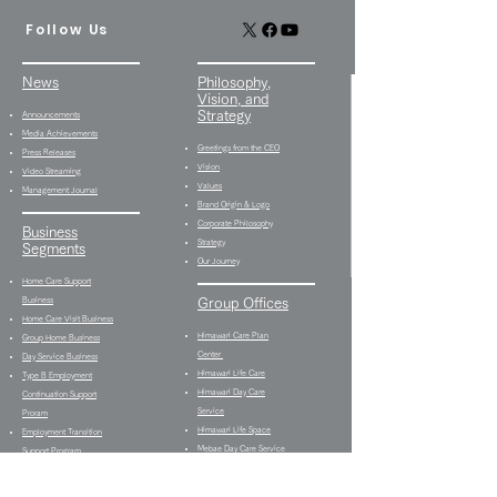
Follow Us
News
Philosophy,
Vision, and
Strategy
Announcements
Media Achievements
Greetings from the CEO
Press Releases
Vision
Video Streaming
Values
Management Journal
Brand Origin & Logo
Corporate Philosophy
Business
Strategy
Segments
Our Journey
Home Care Support
Business
Group Offices
Home Care Visit Business
Himawari Care Plan
Group Home Business
Center
Day Service Business
Himawari Life Care
Type B Employment
Himawari Day Care
Continuation Support
Service
Proram
Himawari Life Space
Employment Transition
Mebae Day Care Service
Support Program
Shake Hands Heath &
Multifunctional
Fitness
Employment Support