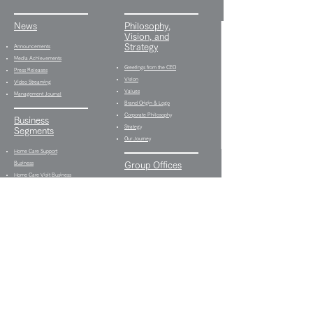
News
Philosophy,
Vision, and
Strategy
Announcements
Media Achievements
Greetings from the CEO
Press Releases
Vision
Video Streaming
Values
Management Journal
Brand Origin & Logo
Corporate Philosophy
Business
Strategy
Segments
Our Journey
Home Care Support
Business
Group Offices
Home Care Visit Business
Himawari Care Plan
Group Home Business
Center
Day Service Business
Himawari Life Care
Type B Employment
Himawari Day Care
Continuation Support
Service
Proram
Himawari Life Space
Employment Transition
Mebae Day Care Service
Support Program
Shake Hands Heath &
Multifunctional
Fitness
Employment Support
Himawari Bistro Type B
Program
Employment Continuation
Media Production