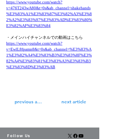
https://www.youtube.com/watch?
v=476T243wA80&t=0s&ab_channel=shakehands
%E3%83%A1%E3%83%87%E3%82%A3%E3%8
2%A2%E3%83%97%E3%83%AD%E3%83%80%
E3%82%AF%E3%83%84
・メインハイチャンネルでの動画はこちら
https://www.youtube.com/watch?
v=EwlL8fpamn8&t=0s&ab_channel=%E3%83%A
1%E3%82%A4%E3%83%B3%E3%83%8F%E3%
82%A4%E3%83%81%E3%83%A3%E3%83%B3
%E3%83%8D%E3%83%AB
previous article
next article
Follow Us