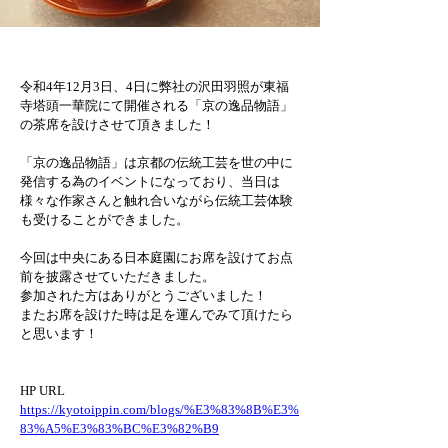
令和4年12月3日、4日に弊社の沢田羽照が東福
寺塔頭一華院にて開催される「京の逸品物語」
の茶席を設けさせて頂きました！
「京の逸品物語」は京都の伝統工芸を世の中に
発信する為のイベントになっており、当日は
様々な作家さんと触れ合いながら伝統工芸体験
も受けることができました。
今回は中央にある日本庭園にお席を設けてお点
前を披露させていただきました。
参加された方はありがとうございました！
またお席を設けた時は足を運んでみて頂けたら
と思います！
HP URL
https://kyotoippin.com/blogs/%E3%83%8B%E3%
83%A5%E3%83%BC%E3%82%B9