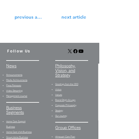
previous article
next article
Follow Us
News
Philosophy,
Vision, and
Strategy
Announcements
Media Achievements
Greetings from the CEO
Press Releases
Vision
Video Streaming
Values
Management Journal
Brand Origin & Logo
Corporate Philosophy
Business
Strategy
Segments
Our Journey
Home Care Support
Business
Group Offices
Home Care Visit Business
Himawari Care Plan
Group Home Business