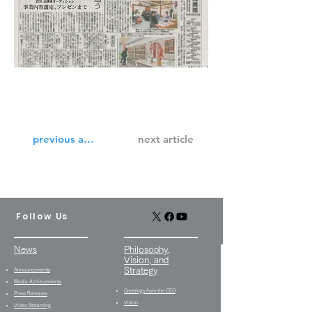
previous article
next article
Follow Us
News
Philosophy,
Vision, and
Strategy
Announcements
Media Achievements
Greetings from the CEO
Press Releases
Vision
Video Streaming