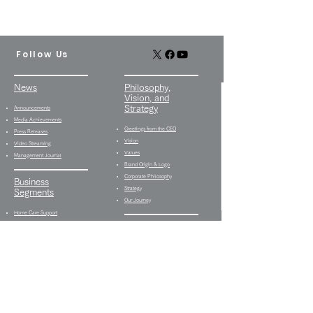
Follow Us
News
Philosophy,
Vision, and
Strategy
Announcements
Media Achievements
Greetings from the CEO
Press Releases
Vision
Video Streaming
Values
Management Journal
Brand Origin & Logo
Corporate Philosophy
Business
Strategy
Segments
Our Journey
Home Care Support
Business
Group Offices
Home Care Visit Business
Himawari Care Plan
Group Home Business
Center
Day Service Business
Himawari Life Care
Type B Employment
Himawari Day Care
Continuation Support
Service
Proram
Himawari Life Space
Employment Transition