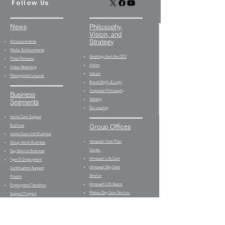
Follow Us
News
Philosophy,
Vision, and
Strategy
Announcements
Media Achievements
Greetings from the CEO
Press Releases
Vision
Video Streaming
Values
Management Journal
Brand Origin & Logo
Corporate Philosophy
Business
Strategy
Segments
Our Journey
Home Care Support
Business
Group Offices
Home Care Visit Business
Himawari Care Plan
Group Home Business
Center
Day Service Business
Himawari Life Care
Type B Employment
Himawari Day Care
Continuation Support
Service
Proram
Himawari Life Space
Employment Transition
Mebae Day Care Service
Support Program
Shake Hands Heath &
Multifunctional
Fitness
Employment Support
Himawari Bistro Type B
Program