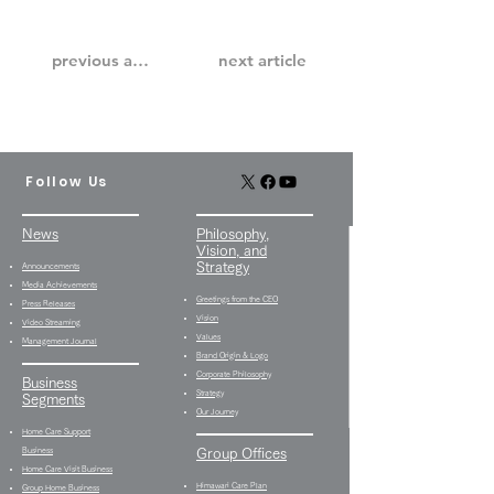
previous article
next article
Follow Us
News
Philosophy,
Vision, and
Strategy
Announcements
Media Achievements
Greetings from the CEO
Press Releases
Vision
Video Streaming
Values
Management Journal
Brand Origin & Logo
Corporate Philosophy
Business
Strategy
Segments
Our Journey
Home Care Support
Business
Group Offices
Home Care Visit Business
Himawari Care Plan
Group Home Business