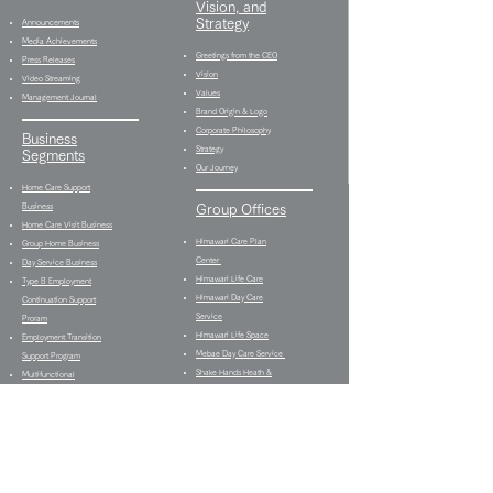
Vision, and
Strategy
Announcements
Media Achievements
Greetings from the CEO
Press Releases
Vision
Video Streaming
Values
Management Journal
Brand Origin & Logo
Corporate Philosophy
Business
Strategy
Segments
Our Journey
Home Care Support
Business
Group Offices
Home Care Visit Business
Himawari Care Plan
Group Home Business
Center
Day Service Business
Himawari Life Care
Type B Employment
Himawari Day Care
Continuation Support
Service
Proram
Himawari Life Space
Employment Transition
Mebae Day Care Service
Support Program
Shake Hands Heath &
Multifunctional
Fitness
Employment Support
Himawari Bistro Type B
Program
Employment Continuation
Media Production
Support
Business
Shake Hands Type B
Food Delivery Services
Employment Transition