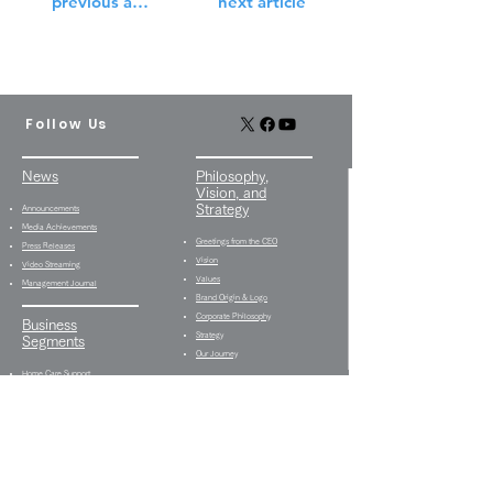
previous article
next article
Follow Us
News
Philosophy,
Vision, and
Strategy
Announcements
Media Achievements
Greetings from the CEO
Press Releases
Vision
Video Streaming
Values
Management Journal
Brand Origin & Logo
Corporate Philosophy
Business
Strategy
Segments
Our Journey
Home Care Support
Business
Group Offices
Home Care Visit Business
Himawari Care Plan
Group Home Business
Center
Day Service Business
Himawari Life Care
Type B Employment
Himawari Day Care
Continuation Support