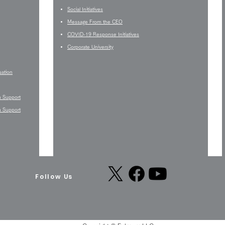
Social Initiatives
Message From the CEO
COVID-19 Response Initiatives
Corporate University
uation
n Support
n Support
Follow Us