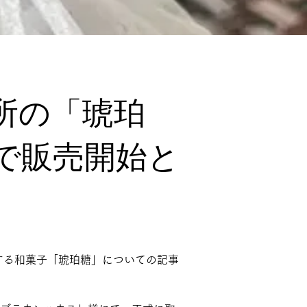
所の「琥珀
で販売開始と
造する和菓子「琥珀糖」についての記事