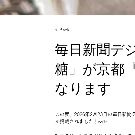
< Back
毎日新聞デ
糖」が京都
なります
この度、2026年2月23日の毎日
[object Object]
が掲載されました！🍬✨