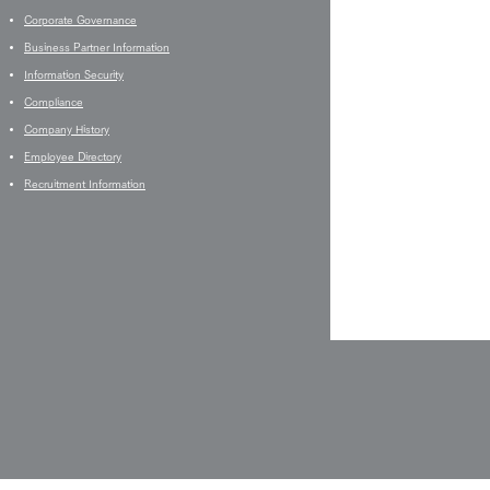
Corporate Governance
Business Partner Information
Information Security
Compliance
Company History
Employee Directory
Recruitment Information