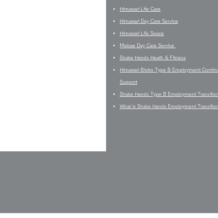
Himawari Life Care
Himawari Day Care Service
Himawari Life Space
Mebae Day Care Service
Shake Hands Heath & Fitness
Himawari Bistro Type B Employment Contin
Support
Shake Hands Type B Employment Transitio
What is Shake Hands Employment Transitio