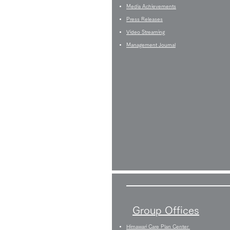
Media Achievements
Press Releases
Video Streaming
Management Journal
Group Offices
Himawari Care Plan Center