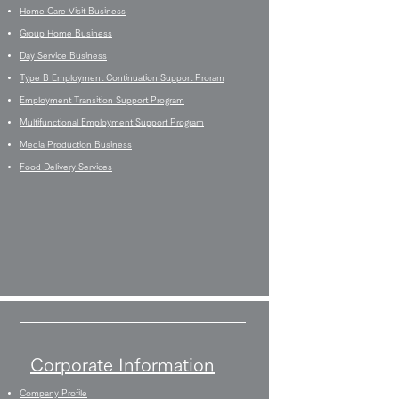
Home Care Visit Business
Group Home Business
Day Service Business
Type B Employment Continuation Support Proram
Employment Transition Support Program
Multifunctional Employment Support Program
Media Production Business
Food Delivery Services
Corporate Information
Company Profile