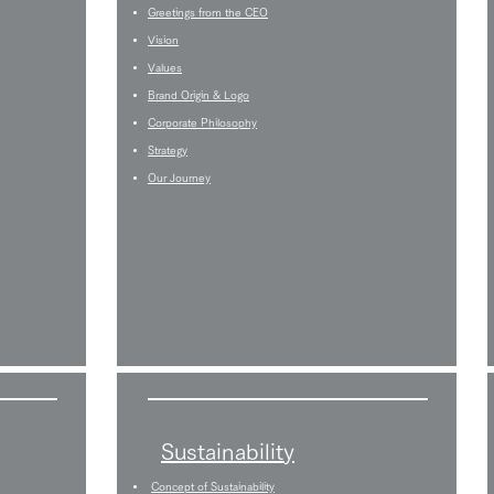
Greetings from the CEO
Vision
Values
Brand Origin & Logo
Corporate Philosophy
Strategy
Our Journey
Sustainability
Concept of Sustainability